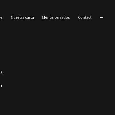
os
Nuestra carta
Menús cerrados
Contact
a,
n